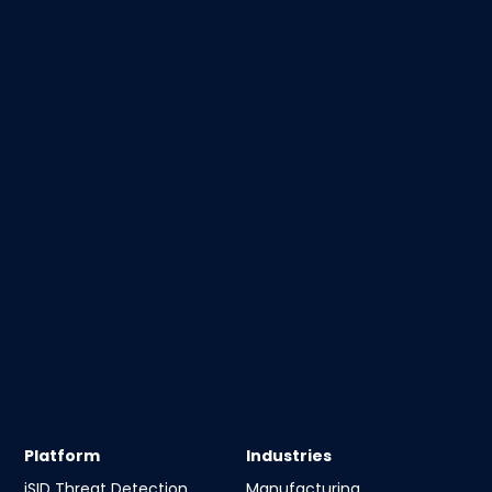
Platform
Industries
iSID Threat Detection
Manufacturing