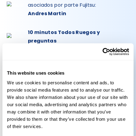
asociados por parte Fujitsu:
Andres Martin
10 minutos Todos Ruegos y
preguntas
This website uses cookies
We use cookies to personalise content and ads, to
Pincipales puntos del Webinar:
provide social media features and to analyse our traffic.
We also share information about your use of our site with
Interrelación con las diferentes normativas y
our social media, advertising and analytics partners who
directivas vigentes y objetivos comunes.
may combine it with other information that you’ve
Necesidades de mercado para la gestión del
provided to them or that they’ve collected from your use
riesgo
of their services.
Casos de éxitos reales en diferentes sectores