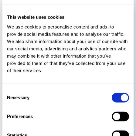
del Webinar:
This website uses cookies
We use cookies to personalise content and ads, to
provide social media features and to analyse our traffic.
Interrelación con las diferentes normativas y
We also share information about your use of our site with
directivas vigentes y objetivos comunes.
our social media, advertising and analytics partners who
Necesidades de mercado para la gestión del riesgo
may combine it with other information that you’ve
Casos de éxitos reales en diferentes sectores con
provided to them or that they’ve collected from your use
las necesidades y beneficios asociados.
of their services.
Servicios de valor añadido
¿Por qué asistir?
Consent
Necessary
Selection
Preferences
Obtenga estrategias prácticas para proteger a su
organización de las ciberamenazas con una solución
automática, proactiva y continua.
Statistics